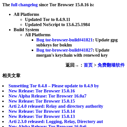
The
full changelog
since Tor Browser 15.0.16 is:
All Platforms
Updated Tor to 0.4.9.11
Updated NoScript to 13.6.25.1984
Build System
All Platforms
Bug tor-browser-build#41821
: Update gpg
subkeys for boklm
Bug tor-browser-build#41827
: Update
morgan's keychain with renewed key
返回→：
首页
>
免费翻墙软件
相关文章
Sunsetting Tor 0.4.8 – Please update to 0.4.9 by
New Release: Tor Browser 15.0.16
New Alpha Release: Tor Browser 16.0a7
New Release: Tor Browser 15.0.15
Arti 2.4.0 released: Relay and directory authority
New Release: Tor Browser 15.0.14
New Release: Tor Browser 15.0.13
Arti 2.3.0 released: Logging, Relay, Directory aut
New Alpha Release: Tor Browser 16.0a6