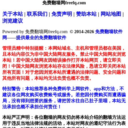
免费翻墙网freefq.com
关于本站
|
联系我们
|
免责声明
|
赞助本站
|
网站地图
|
浏览建议
Powered by 免费翻墙网freefq.com
© 2014-2026
免费翻墙软件
网——提供最全的免费翻墙软件
管理员精中特别提醒：本网站域名、主机和管理员都在美国，
且本站内容仅为非中国大陆网友服务。禁止中国大陆网友浏览
本站！若中国大陆网友因错误操作打开本站网页，请立即关
闭！中国大陆网友浏览本站存在法律风险，恳请立即关闭本站
所有页面！对于您因浏览本站所遭遇的法律问题、安全问题和
其他所有问题，本站均无法负责也概不负责。
特别警告：本站推荐各种免费科学上网软件、app和方法，不
建议各位网友购买收费账号或服务。若您因付费购买而遭遇骗
局，没有得到想要的服务，请把苦水往自己肚子里咽，本站无
法承担也概不承担任何责任！
本站严正声明：各位翻墙的网友切勿将本站介绍的翻墙方法运
用于违反当地法律法规的活动，本站对网友的遵纪守法行为表