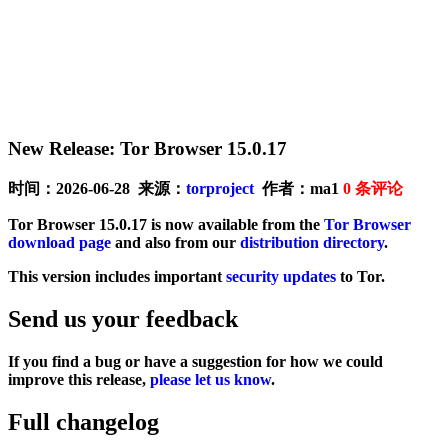
New Release: Tor Browser 15.0.17
时间：2026-06-28 来源：
torproject
作者：ma1
0
条评论
Tor Browser 15.0.17 is now available from the
Tor Browser
download page
and also from our
distribution directory
.
This version includes important
security updates
to Tor.
Send us your feedback
If you find a bug or have a suggestion for how we could
improve this release,
please let us know
.
Full changelog